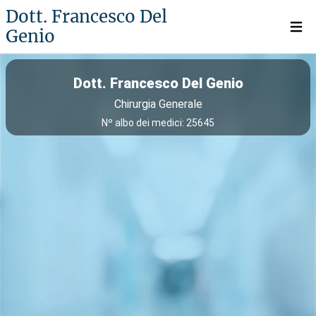
Dott. Francesco Del
Genio
Open 
Dott. Francesco Del Genio
Chirurgia Generale
Nº albo dei medici: 25645