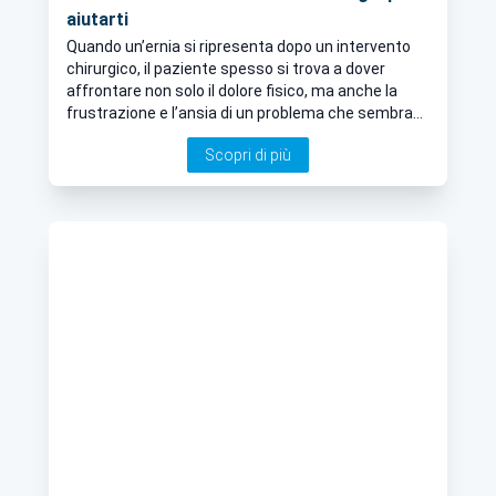
aiutarti
Quando un’ernia si ripresenta dopo un intervento
chirurgico, il paziente spesso si trova a dover
affrontare non solo il dolore fisico, ma anche la
frustrazione e l’ansia di un problema che sembrava
risolto. Le ernie recidive non sono semplicemente
Scopri di più
un ritorno al punto di partenza: rappresentano una
sfida clinica complessa che richiede interventi
chirurgici avanzati, studiati su misura per ogni
paziente. Ma perché le ernie tornano? E quali sono
le opzioni per trattarle in modo definitivo?
Approfondiamo insieme il ruolo cruciale della
chirurgia in questi casi.